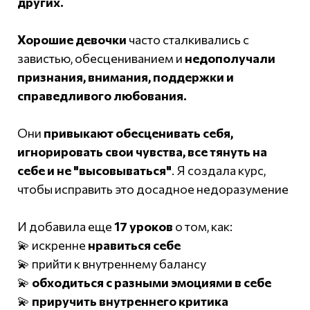
других.
Хорошие девочки
часто сталкивались с
завистью, обесцениванием и
недополучали
признания, внимания, поддержки и
справедливого любования.
Они
привыкают обесценивать себя,
игнорировать свои чувства, все тянуть на
себе и не "высовываться"
. Я создала курс,
чтобы исправить это досадное недоразумение
И добавила еще
17 уроков
о том, как:
💫 искренне
нравиться себе
💫 прийти к внутреннему балансу
💫
обходиться с разными эмоциями в себе
💫
приручить внутреннего критика